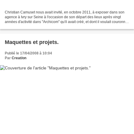
Christian Camuset nous avait invité, en octobre 2011, à exposer dans son
agence à Ivry sur Seine à l'occasion de son départ des lieux après vingt
années d'activité dans "Archicom" qu'il avait créé, et dont il voulait couronner
la fermeture par une manifestation...
Maquettes et projets.
Publié le 17/04/2008 à 10:04
Par
Creat/on