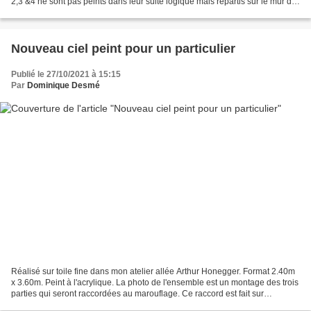
2,3 &4 ne sont pas peints dans leur suite logique mais répartis sur le mur de
mon atelier en fonction...
Nouveau ciel peint pour un particulier
Publié le 27/10/2021 à 15:15
Par
Dominique Desmé
Réalisé sur toile fine dans mon atelier allée Arthur Honegger. Format 2.40m
x 3.60m. Peint à l'acrylique. La photo de l'ensemble est un montage des trois
parties qui seront raccordées au marouflage. Ce raccord est fait sur
photoshop à partir de photos...